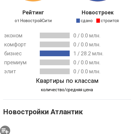
будет подземной, а территория огорожена, есть
собственный природный парк и спортплощадки.
Рейтинг
Новостроек
Строительство ведется в Хорошевском районе, в
от НовостройСити
сдано
строится
будущем году дом будет введен в эксплуатацию. Если
эконом
0
/
0.0
млн.
рассматривать транспортную доступность, то
комфорт
0
/
0.0
млн.
комплекс располагается очень удобно, недалеко метро
Аэропорт. Весь общественный транспорт ходит
бизнес
1
/
28.2
млн.
постоянно. Рядом расположены парковые зоны и
премиум
0
/
0.0
млн.
скверы, поэтому экологическая обстановка
элит
0
/
0.0
млн.
располагает не только к комфортному проживанию, но
Квартиры по классам
и к активному отдыху.
количество/средняя цена
Новостройки Атлантик