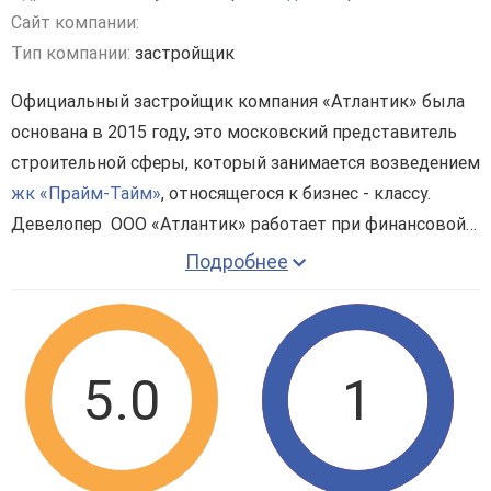
Сайт компании:
Тип компании:
застройщик
Официальный застройщик компания «Атлантик» была
основана в 2015 году, это московский представитель
строительной сферы, который занимается возведением
жк «Прайм-Тайм»
, относящегося к бизнес - классу.
Девелопер ООО «Атлантик» работает при финансовой
поддержке РоссельхозБанка. Застройщик занимается
Подробнее
строительством в бывших промзонах. В компании
работают молодые специалисты, которые имеют
определенный опыт работы по реализации
коммерческого и жилого фонда, они образованны, а
5.0
1
деятельность лицензирована.
Монолитное строительство 15-этажного дома, в
составе которого 9 секций. Парковка для жителей