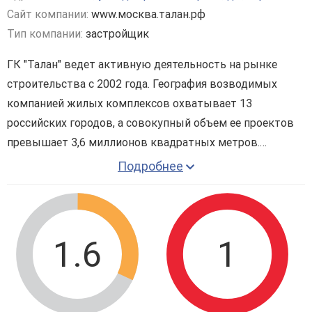
Сайт компании:
www.москва.талан.рф
Тип компании:
застройщик
ГК "Талан" ведет активную деятельность на рынке
строительства с 2002 года. География возводимых
компанией жилых комплексов охватывает 13
российских городов, а совокупный объем ее проектов
превышает 3,6 миллионов квадратных метров.
Основу коллектива составляют внимательные и
Подробнее
одаренные сотрудники, не равнодушные к окружающей
действительности. Их общие усилия направлены на
создание комфортабельного и продуманного жилья, где
приятно находиться, проявлять взаимную поддержку и
1.6
1
вместе формировать перспективы своих городов.
Организация постоянно отслеживает инновационные
тенденции и активно реализует наиболее эффективные