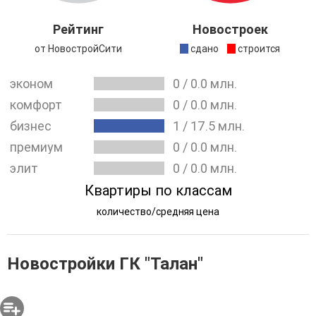
решения из сферы строительства.
На данный момент в Москве компания реализует
Рейтинг
Новостроек
ЖК INJOY
.
от НовостройСити
сдано
строится
эконом
0
/
0.0
млн.
комфорт
0
/
0.0
млн.
бизнес
1
/
17.5
млн.
премиум
0
/
0.0
млн.
элит
0
/
0.0
млн.
Квартиры по классам
количество/средняя цена
Новостройки ГК "Талан"