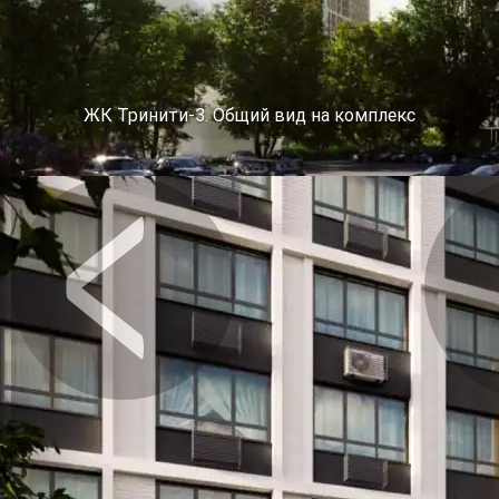
ЖК Тринити-3. Общий вид на комплекс
Предыдущее
Сл