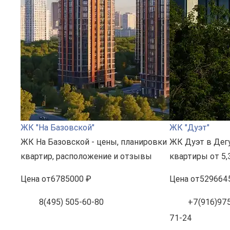
ЖК "На Базовской"
ЖК "Дуэт"
ЖК На Базовской - цены, планировки
ЖК Дуэт в Дег
квартир, расположение и отзывы
квартиры от 5,
Цена
от
6785000 ₽
Цена
от
529664
8(495) 505-60-80
+7(916)975
71-24