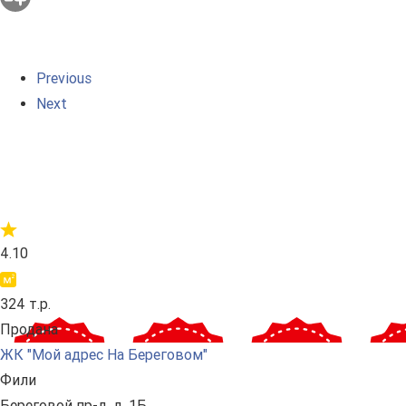
Previous
Next
4.10
324 т.р.
Продана
ЖК "Мой адрес На Береговом"
Фили
Береговой пр-д, д. 1Б