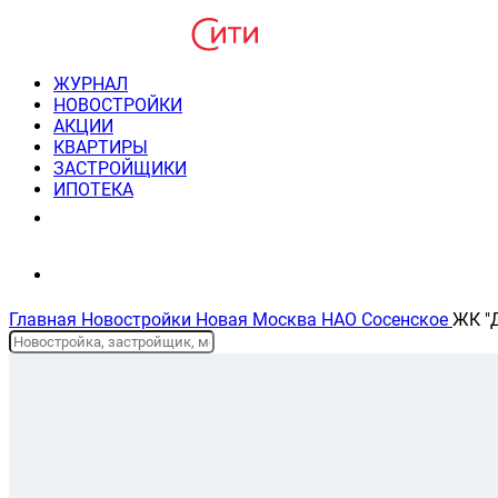
ЖУРНАЛ
НОВОСТРОЙКИ
АКЦИИ
КВАРТИРЫ
ЗАСТРОЙЩИКИ
ИПОТЕКА
8(495) 220-3043
Консультация пн-пт 9-21
Главная
Новостройки
Новая Москва
НАО
Сосенское
ЖК "
Планировки и цены
На карте
Описание жк
Ипотека
Отзывы
Новостройки Новой Москвы