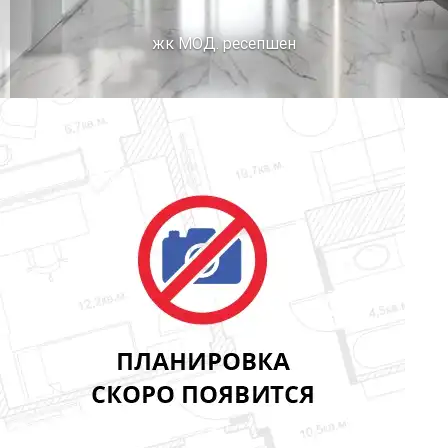
жк МОД. ресепшен