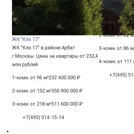
Московской об
квартиры от 12
1-комн.
от 37 м
2-комн.
от 62 м
ЖК "Кло 17"
ЖК "Кло 17" в районе Арбат
3-комн.
от 86 м
г.Москвы. Цены на квартиры от 232,4
4-комн.
от 111 
млн рублей
+7(495) 51
1-комн.
от 96 м²
232 400 000 ₽
2-комн.
от 152 м²
350 900 000 ₽
3-комн.
от 218 м²
511 600 000 ₽
+7(495) 514-15-14