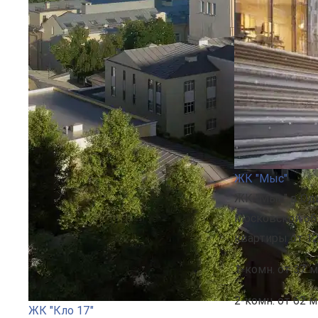
ЖК "Мыс"
ЖК "Мыс" в Од
Московской об
квартиры от 12
1-комн.
от 37 м
2-комн.
от 62 м
ЖК "Кло 17"