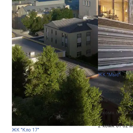
ЖК "Мыс"
ЖК "Мыс" в Од
Московской об
квартиры от 12
1-комн.
от 37 м
2-комн.
от 62 м
ЖК "Кло 17"