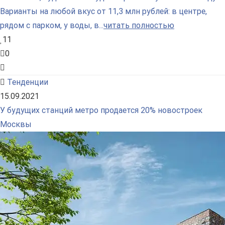
Варианты на любой вкус от 11,3 млн рублей: в центре,
рядом с парком, у воды, в...
читать полностью
11
0
Тенденции
15.09.2021
У будущих станций метро продается 20% новостроек
Москвы