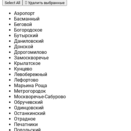
Select All
Удалить выбранные
Аэропорт
Басманный
Беговой
Богородское
Бутырский
Даниловский
Донской
Дорогомилово
Замоскворечье
Крылатское
Кунцево
Левобережный
Лефортово
Марьина Роща
Метрогородок
Москворечье-Сабурово
Обручевский
Одинцовский
Останкинский
Отрадное
Печатники
Подольский