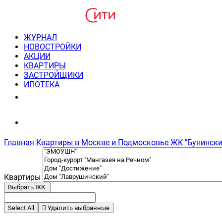
ЖУРНАЛ
НОВОСТРОЙКИ
АКЦИИ
КВАРТИРЫ
ЗАСТРОЙЩИКИ
ИПОТЕКА
8(495) 220-3043
Консультация пн-пт 9-21
Главная
Квартиры в Москве и Подмосковье
ЖК "Бунински
Квартиры
Выбрать ЖК
Select All
Удалить выбранные