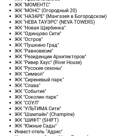
ЖК "МОМЕНТС"
ЖК "МОНС" (Огородный 20)
ЖК "НАЗАРЕ" (Мангазея в Богородском)
ЖК "НЕВА ТАУЭРС" (NEVA TOWERS)
ЖК "Новая Щербинка"
ЖК "Одинцово Сити"
ЖК "Остров"
ЖК "Пушкино Град"
ЖК "Равновесие"
ЖК "Резиденции Архитекторов"
ЖК "Ривер Хаус" (River Нouse)
ЖК "Русские сезоны"
ЖК "Символ"
ЖК "Сиреневый парк"
ЖК "Слава"
ЖК "Событие"
ЖК "Соколин парк"
ЖК "СОУЛ"
ЖК "УЛЬТИМА Сити"
ЖК "Шампайн" (Champine)
ЖК "ШИФТ" (SHIFT)
ЖК "Южные Сады"
Инвест-отель "Адрес"