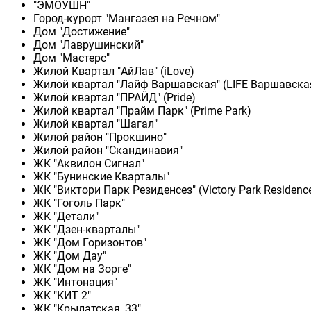
"ЭМОУШН"
Город-курорт "Мангазея на Речном"
Дом "Достижение"
Дом "Лаврушинский"
Дом "Мастерс"
Жилой Квартал "АйЛав" (iLove)
Жилой квартал "Лайф Варшавская" (LIFE Варшавска
Жилой квартал "ПРАЙД" (Pride)
Жилой квартал "Прайм Парк" (Prime Park)
Жилой квартал "Шагал"
Жилой район "Прокшино"
Жилой район "Скандинавия"
ЖК "Аквилон Сигнал"
ЖК "Бунинские Кварталы"
ЖК "Виктори Парк Резиденсез" (Victory Park Residenc
ЖК "Гоголь Парк"
ЖК "Детали"
ЖК "Дзен-кварталы"
ЖК "Дом Горизонтов"
ЖК "Дом Дау"
ЖК "Дом на Зорге"
ЖК "Интонация"
ЖК "КИТ 2"
ЖК "Крылатская, 33"