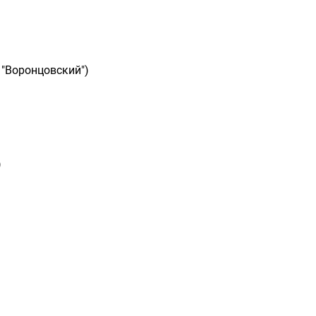
 "Воронцовский")
)