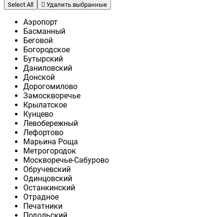
Select All
Удалить выбранные
Аэропорт
Басманный
Беговой
Богородское
Бутырский
Даниловский
Донской
Дорогомилово
Замоскворечье
Крылатское
Кунцево
Левобережный
Лефортово
Марьина Роща
Метрогородок
Москворечье-Сабурово
Обручевский
Одинцовский
Останкинский
Отрадное
Печатники
Подольский