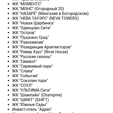
ЖК "МОМЕНТС"
ЖК "МОНС" (Огородный 20)
ЖК "НАЗАРЕ" (Мангазея в Богородском)
ЖК "НЕВА ТАУЭРС" (NEVA TOWERS)
ЖК "Новая Щербинка"
ЖК "Одинцово Сити"
ЖК "Остров"
ЖК "Пушкино Град"
ЖК "Равновесие"
ЖК "Резиденции Архитекторов"
ЖК "Ривер Хаус" (River Нouse)
ЖК "Русские сезоны"
ЖК "Символ"
ЖК "Сиреневый парк"
ЖК "Слава"
ЖК "Событие"
ЖК "Соколин парк"
ЖК "СОУЛ"
ЖК "УЛЬТИМА Сити"
ЖК "Шампайн" (Champine)
ЖК "ШИФТ" (SHIFT)
ЖК "Южные Сады"
Инвест-отель "Адрес"