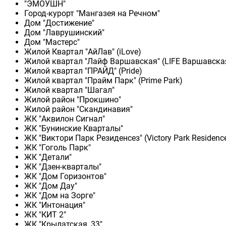
"ЭМОУШН"
Город-курорт "Мангазея на Речном"
Дом "Достижение"
Дом "Лаврушинский"
Дом "Мастерс"
Жилой Квартал "АйЛав" (iLove)
Жилой квартал "Лайф Варшавская" (LIFE Варшавска
Жилой квартал "ПРАЙД" (Pride)
Жилой квартал "Прайм Парк" (Prime Park)
Жилой квартал "Шагал"
Жилой район "Прокшино"
Жилой район "Скандинавия"
ЖК "Аквилон Сигнал"
ЖК "Бунинские Кварталы"
ЖК "Виктори Парк Резиденсез" (Victory Park Residenc
ЖК "Гоголь Парк"
ЖК "Детали"
ЖК "Дзен-кварталы"
ЖК "Дом Горизонтов"
ЖК "Дом Дау"
ЖК "Дом на Зорге"
ЖК "Интонация"
ЖК "КИТ 2"
ЖК "Крылатская, 33"