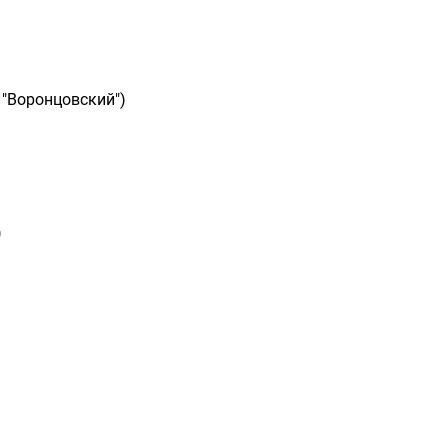
 "Воронцовский")
)