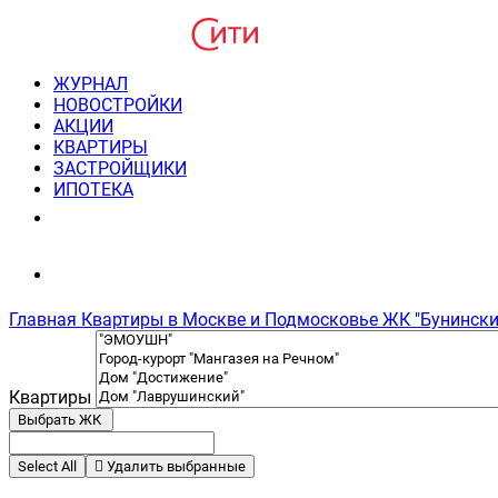
ЖУРНАЛ
НОВОСТРОЙКИ
АКЦИИ
КВАРТИРЫ
ЗАСТРОЙЩИКИ
ИПОТЕКА
8(495) 220-3043
Консультация пн-пт 9-21
Главная
Квартиры в Москве и Подмосковье
ЖК "Бунински
Квартиры
Выбрать ЖК
Select All
Удалить выбранные