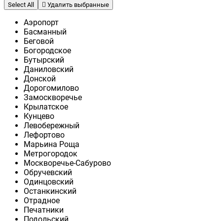
Select All
Удалить выбранные
Аэропорт
Басманный
Беговой
Богородское
Бутырский
Даниловский
Донской
Дорогомилово
Замоскворечье
Крылатское
Кунцево
Левобережный
Лефортово
Марьина Роща
Метрогородок
Москворечье-Сабурово
Обручевский
Одинцовский
Останкинский
Отрадное
Печатники
Подольский