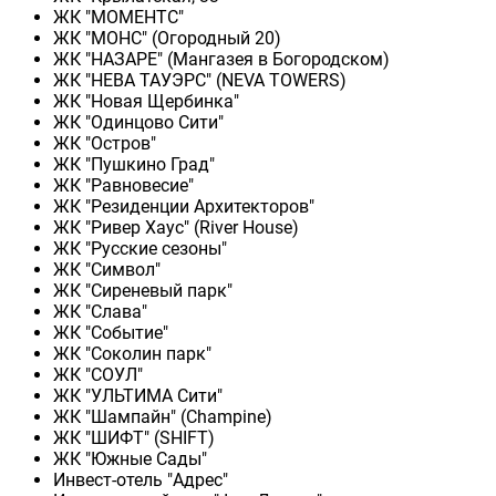
ЖК "МОМЕНТС"
ЖК "МОНС" (Огородный 20)
ЖК "НАЗАРЕ" (Мангазея в Богородском)
ЖК "НЕВА ТАУЭРС" (NEVA TOWERS)
ЖК "Новая Щербинка"
ЖК "Одинцово Сити"
ЖК "Остров"
ЖК "Пушкино Град"
ЖК "Равновесие"
ЖК "Резиденции Архитекторов"
ЖК "Ривер Хаус" (River Нouse)
ЖК "Русские сезоны"
ЖК "Символ"
ЖК "Сиреневый парк"
ЖК "Слава"
ЖК "Событие"
ЖК "Соколин парк"
ЖК "СОУЛ"
ЖК "УЛЬТИМА Сити"
ЖК "Шампайн" (Champine)
ЖК "ШИФТ" (SHIFT)
ЖК "Южные Сады"
Инвест-отель "Адрес"