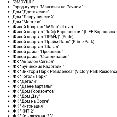
"ЭМОУШН"
Город-курорт "Мангазея на Речном"
Дом "Достижение"
Дом "Лаврушинский"
Дом "Мастерс"
Жилой Квартал "АйЛав" (iLove)
Жилой квартал "Лайф Варшавская" (LIFE Варшавска
Жилой квартал "ПРАЙД" (Pride)
Жилой квартал "Прайм Парк" (Prime Park)
Жилой квартал "Шагал"
Жилой район "Прокшино"
Жилой район "Скандинавия"
ЖК "Аквилон Сигнал"
ЖК "Бунинские Кварталы"
ЖК "Виктори Парк Резиденсез" (Victory Park Residenc
ЖК "Гоголь Парк"
ЖК "Детали"
ЖК "Дзен-кварталы"
ЖК "Дом Горизонтов"
ЖК "Дом Дау"
ЖК "Дом на Зорге"
ЖК "Интонация"
ЖК "КИТ 2"
ЖК "Крылатская, 33"