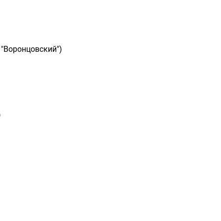
 "Воронцовский")
)