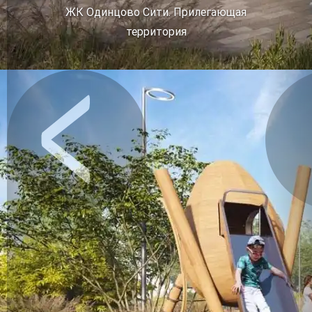
ЖК Одинцово Сити. Прилегающая
территория
Предыдущее
Сл