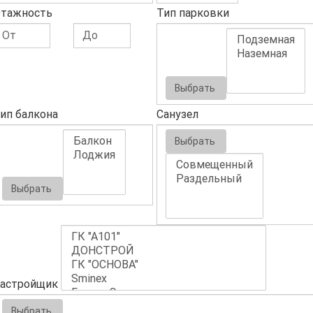
тажность
Тип парковки
Выбрать
ип балкона
Санузел
Выбрать
Выбрать
астройщик
Выбрать