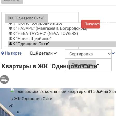
ЖК "Одинцово Сити"
Показать (358)
На карте
Ещё детали
Сортировка
Квартиры в ЖК "Одинцово Сити"