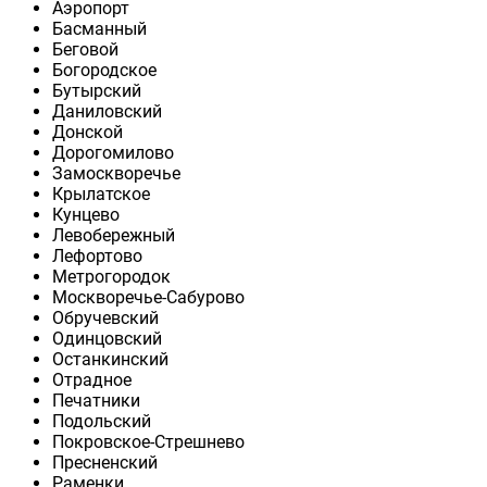
Аэропорт
Басманный
Беговой
Богородское
Бутырский
Даниловский
Донской
Дорогомилово
Замоскворечье
Крылатское
Кунцево
Левобережный
Лефортово
Метрогородок
Москворечье-Сабурово
Обручевский
Одинцовский
Останкинский
Отрадное
Печатники
Подольский
Покровское-Стрешнево
Пресненский
Раменки