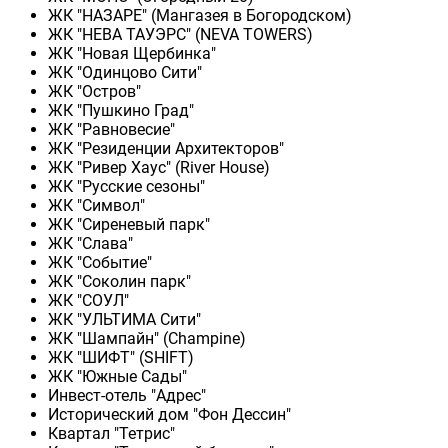
ЖК "НАЗАРЕ" (Мангазея в Богородском)
ЖК "НЕВА ТАУЭРС" (NEVA TOWERS)
ЖК "Новая Щербинка"
ЖК "Одинцово Сити"
ЖК "Остров"
ЖК "Пушкино Град"
ЖК "Равновесие"
ЖК "Резиденции Архитекторов"
ЖК "Ривер Хаус" (River Нouse)
ЖК "Русские сезоны"
ЖК "Символ"
ЖК "Сиреневый парк"
ЖК "Слава"
ЖК "Событие"
ЖК "Соколин парк"
ЖК "СОУЛ"
ЖК "УЛЬТИМА Сити"
ЖК "Шампайн" (Champine)
ЖК "ШИФТ" (SHIFT)
ЖК "Южные Сады"
Инвест-отель "Адрес"
Исторический дом "Фон Дессин"
Квартал "Тетрис"