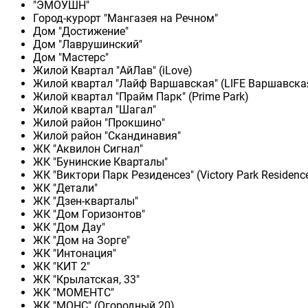
"ЭМОУШН"
Город-курорт "Мангазея на Речном"
Дом "Достижение"
Дом "Лаврушинский"
Дом "Мастерс"
Жилой Квартал "АйЛав" (iLove)
Жилой квартал "Лайф Варшавская" (LIFE Варшавска
Жилой квартал "Прайм Парк" (Prime Park)
Жилой квартал "Шагал"
Жилой район "Прокшино"
Жилой район "Скандинавия"
ЖК "Аквилон Сигнал"
ЖК "Бунинские Кварталы"
ЖК "Виктори Парк Резиденсез" (Victory Park Residenc
ЖК "Детали"
ЖК "Дзен-кварталы"
ЖК "Дом Горизонтов"
ЖК "Дом Дау"
ЖК "Дом на Зорге"
ЖК "Интонация"
ЖК "КИТ 2"
ЖК "Крылатская, 33"
ЖК "МОМЕНТС"
ЖК "МОНС" (Огородный 20)