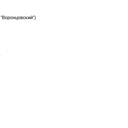
 "Воронцовский")
)