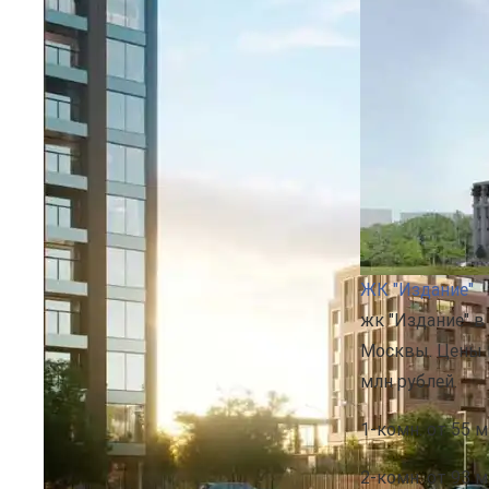
ЖК "Издание"
жк "Издание" в
Москвы. Цены н
млн рублей.
1-комн.
от 55 м
2-комн.
от 93 м