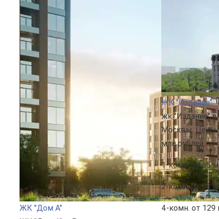
ЖК "Издание"
жк "Издание" в
Москвы. Цены н
млн рублей.
1-комн.
от 55 м
2-комн.
от 93 м
ЖК "Дом А"
4-комн.
от 129 