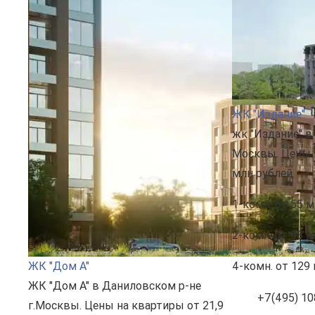
ЖК "Издание"
жк "Издание" в
Москвы. Цены н
млн рублей.
1-комн.
от 55 м
2-комн.
от 93 м
ЖК "Дом А"
4-комн.
от 129 
ЖК "Дом А" в Даниловском р-не
+7(495) 10
г.Москвы. Цены на квартиры от 21,9