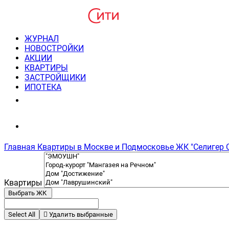
ЖУРНАЛ
НОВОСТРОЙКИ
АКЦИИ
КВАРТИРЫ
ЗАСТРОЙЩИКИ
ИПОТЕКА
8(495) 220-3043
Консультация пн-пт 9-21
Главная
Квартиры в Москве и Подмосковье
ЖК "Селигер 
Квартиры
Выбрать ЖК
Select All
Удалить выбранные