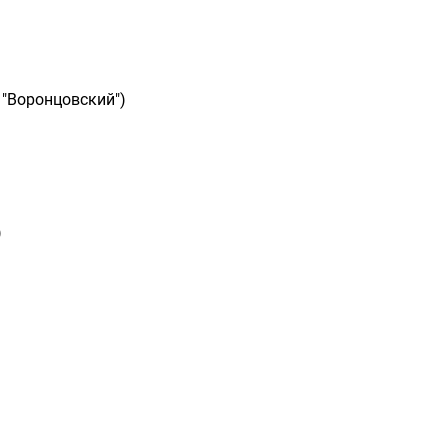
 "Воронцовский")
)