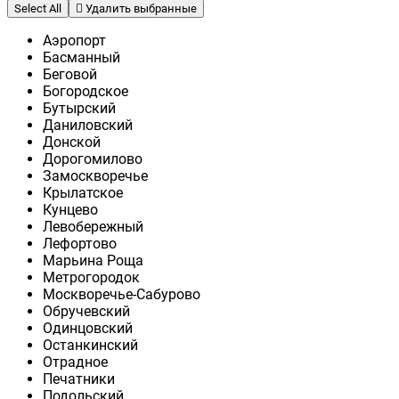
Select All
Удалить выбранные
Аэропорт
Басманный
Беговой
Богородское
Бутырский
Даниловский
Донской
Дорогомилово
Замоскворечье
Крылатское
Кунцево
Левобережный
Лефортово
Марьина Роща
Метрогородок
Москворечье-Сабурово
Обручевский
Одинцовский
Останкинский
Отрадное
Печатники
Подольский