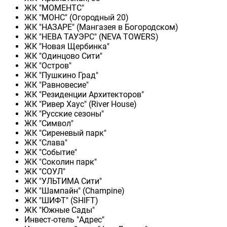
ЖК "МОМЕНТС"
ЖК "МОНС" (Огородный 20)
ЖК "НАЗАРЕ" (Мангазея в Богородском)
ЖК "НЕВА ТАУЭРС" (NEVA TOWERS)
ЖК "Новая Щербинка"
ЖК "Одинцово Сити"
ЖК "Остров"
ЖК "Пушкино Град"
ЖК "Равновесие"
ЖК "Резиденции Архитекторов"
ЖК "Ривер Хаус" (River Нouse)
ЖК "Русские сезоны"
ЖК "Символ"
ЖК "Сиреневый парк"
ЖК "Слава"
ЖК "Событие"
ЖК "Соколин парк"
ЖК "СОУЛ"
ЖК "УЛЬТИМА Сити"
ЖК "Шампайн" (Champine)
ЖК "ШИФТ" (SHIFT)
ЖК "Южные Сады"
Инвест-отель "Адрес"