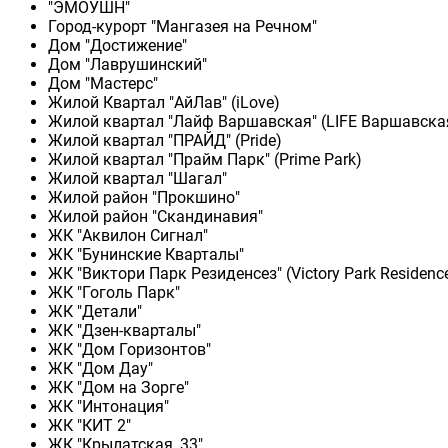
"ЭМОУШН"
Город-курорт "Мангазея на Речном"
Дом "Достижение"
Дом "Лаврушинский"
Дом "Мастерс"
Жилой Квартал "АйЛав" (iLove)
Жилой квартал "Лайф Варшавская" (LIFE Варшавска
Жилой квартал "ПРАЙД" (Pride)
Жилой квартал "Прайм Парк" (Prime Park)
Жилой квартал "Шагал"
Жилой район "Прокшино"
Жилой район "Скандинавия"
ЖК "Аквилон Сигнал"
ЖК "Бунинские Кварталы"
ЖК "Виктори Парк Резиденсез" (Victory Park Residenc
ЖК "Гоголь Парк"
ЖК "Детали"
ЖК "Дзен-кварталы"
ЖК "Дом Горизонтов"
ЖК "Дом Дау"
ЖК "Дом на Зорге"
ЖК "Интонация"
ЖК "КИТ 2"
ЖК "Крылатская, 33"