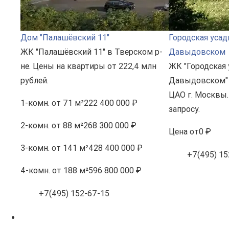
Дом "Палашёвский 11"
Городская усад
ЖК "Палашёвский 11" в Тверском р-
Давыдовском
не. Цены на квартиры от 222,4 млн
ЖК "Городская 
рублей.
Давыдовском" 
ЦАО г. Москвы.
1-комн.
от 71 м²
222 400 000 ₽
запросу.
2-комн.
от 88 м²
268 300 000 ₽
Цена
от
0 ₽
3-комн.
от 141 м²
428 400 000 ₽
+7(495) 15
4-комн.
от 188 м²
596 800 000 ₽
+7(495) 152-67-15