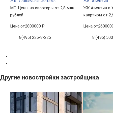
ЖК "Солнечная Система"
ЖК "Авентин"
МО. Цены на квартиры от 2,8 млн
ЖК Авентин в 
рублей
квартиры от 2,
Цена
от
2800000 ₽
Цена
от
260000
8(495) 225-8-225
8 (495) 50
Другие новостройки застройщика