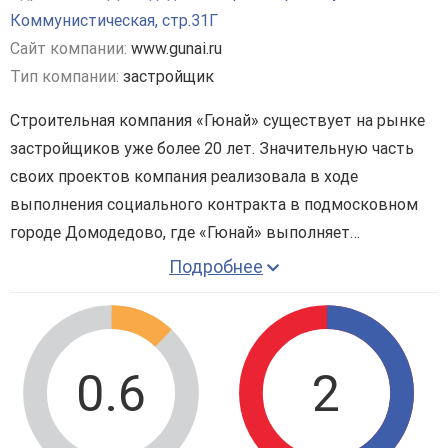
Коммунистическая, стр.31Г
Сайт компании:
www.gunai.ru
Тип компании:
застройщик
Строительная компания «Гюнай» существует на рынке
застройщиков уже более 20 лет. Значительную часть
своих проектов компания реализовала в ходе
выполнения социального контракта в подмосковном
городе Домодедово, где «Гюнай» выполняет
реконструкцию целого микрорайона.
Подробнее
В портфеле застройщика таким образом уже более
десяти жилых домов в Домодедово, еще два дома
компания «Гюнай» планирует сдать в начале 2020 года
0.6
2
– ЖК «на улице Гагарина, 19, 63» и ЖК «на улице
Текстильщиков», где сейчас еще идут продажи квартир.