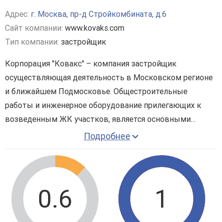
Адрес:
г. Москва, пр-д Стройкомбината, д.6
Сайт компании:
www.kovaks.com
Тип компании:
застройщик
Корпорация "Ковакс" – компания застройщик
осуществляющая деятельность в Московском регионе
и ближайшем Подмосковье. Общестроительные
работы и инженерное оборудование прилегающих к
возведенным ЖК участков, является основными
направлениями в деятельности работы компании.
Подробнее
Корпорация "Ковакс" была создана еще в 90-х годах и
Одним из объектов Корпорация "Ковакс" является
ЖК
из небольшой компании смогла стать одним из
"Вестсайд"
, является комплексом бизнес-класса.
основных гигантов строительного рынка центрального
региона.
0.6
1
Помимо строительства, компания также
специализируется на продаже объектов недвижимости