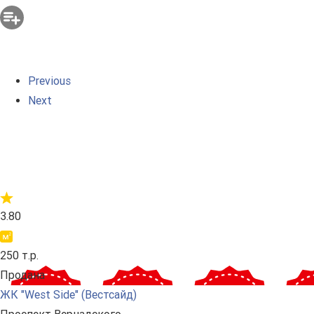
Previous
Next
3.80
250 т.р.
Продана
ЖК "West Side" (Вестсайд)