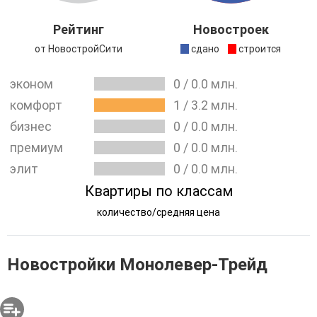
Девелопер реализуемого проекта – компания «Холдинг
СП». Благодаря положительным отзывам благодарных
Рейтинг
Новостроек
клиентов каждый знает о порядочности компании и
от НовостройСити
сдано
строится
готов к сотрудничеству с ней.
эконом
0
/
0.0
млн.
комфорт
1
/
3.2
млн.
бизнес
0
/
0.0
млн.
премиум
0
/
0.0
млн.
элит
0
/
0.0
млн.
Квартиры по классам
количество/средняя цена
Новостройки Монолевер-Трейд