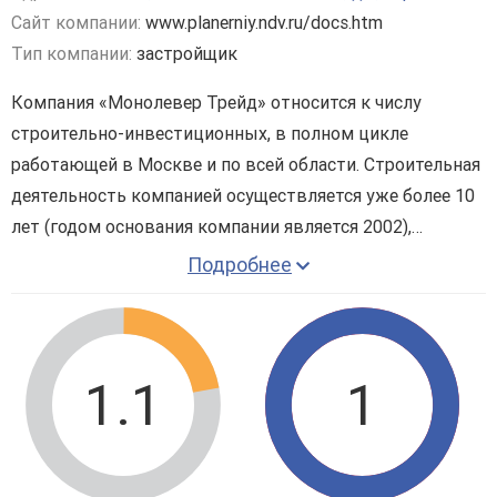
Сайт компании:
www.planerniy.ndv.ru/docs.htm
Тип компании:
застройщик
Компания «Монолевер Трейд» относится к числу
строительно-инвестиционных, в полном цикле
работающей в Москве и по всей области. Строительная
деятельность компанией осуществляется уже более 10
лет (годом основания компании является 2002),
относясь к числу крупнейших участников рынка
Подробнее
строительной сферы. Актив предприятия состоит из
нескольких проектов в Москве и ее окрестностях,
причем реализация каждого из проектов заканчивалась
успехом.
1.1
1
Сейчас компания реализовала -
ЖК «Планерный»
в
городе Химки. Его возведение выполнялось в пределах
МКАД поблизости станции метро «Планерная».