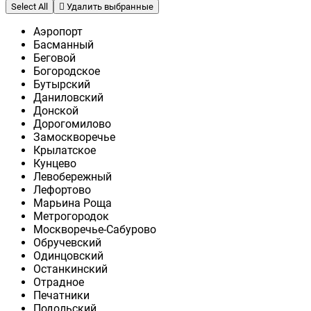
Select All
Удалить выбранные
Аэропорт
Басманный
Беговой
Богородское
Бутырский
Даниловский
Донской
Дорогомилово
Замоскворечье
Крылатское
Кунцево
Левобережный
Лефортово
Марьина Роща
Метрогородок
Москворечье-Сабурово
Обручевский
Одинцовский
Останкинский
Отрадное
Печатники
Подольский