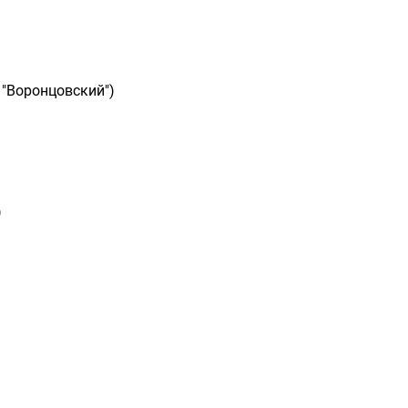
 "Воронцовский")
)