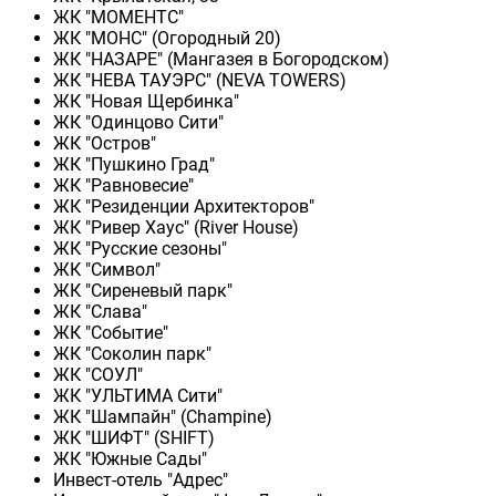
ЖК "МОМЕНТС"
ЖК "МОНС" (Огородный 20)
ЖК "НАЗАРЕ" (Мангазея в Богородском)
ЖК "НЕВА ТАУЭРС" (NEVA TOWERS)
ЖК "Новая Щербинка"
ЖК "Одинцово Сити"
ЖК "Остров"
ЖК "Пушкино Град"
ЖК "Равновесие"
ЖК "Резиденции Архитекторов"
ЖК "Ривер Хаус" (River Нouse)
ЖК "Русские сезоны"
ЖК "Символ"
ЖК "Сиреневый парк"
ЖК "Слава"
ЖК "Событие"
ЖК "Соколин парк"
ЖК "СОУЛ"
ЖК "УЛЬТИМА Сити"
ЖК "Шампайн" (Champine)
ЖК "ШИФТ" (SHIFT)
ЖК "Южные Сады"
Инвест-отель "Адрес"