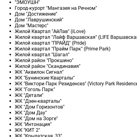
"ЭМОУШН"
Город-курорт "Мангазея на Речном"
Дом "Достижение"
Дом "Лаврушинский"
Дом "Мастерс"
Жилой Квартал "АйЛав" (iLove)
Жилой квартал "Лайф Варшавская" (LIFE Варшавска
Жилой квартал "ПРАЙД" (Pride)
Жилой квартал "Прайм Парк" (Prime Park)
Жилой квартал "Шагал"
Жилой район "Прокшино"
Жилой район "Скандинавия"
ЖК "Аквилон Сигнал"
ЖК "Бунинские Кварталы"
ЖК "Виктори Парк Резиденсез" (Victory Park Residenc
ЖК "Гоголь Парк"
ЖК "Детали"
ЖК "Дзен-кварталы"
ЖК "Дом Горизонтов"
ЖК "Дом Дау"
ЖК "Дом на Зорге"
ЖК "Интонация"
ЖК "КИТ 2"
ЖК "Крылатская, 33"