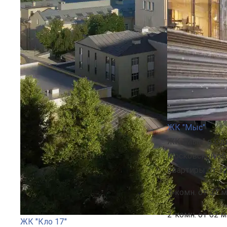
ЖК "Мыс"
ЖК "Мыс" в Од
Московской об
квартиры от 12
1-комн.
от 37 м
2-комн.
от 62 м
ЖК "Кло 17"