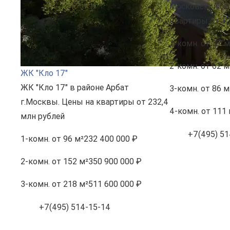
Московской об
квартиры от 12
1-комн.
от 37 м
2-комн.
от 62 м
ЖК "Кло 17"
ЖК "Кло 17" в районе Арбат
3-комн.
от 86 м
г.Москвы. Цены на квартиры от 232,4
4-комн.
от 111 
млн рублей
+7(495) 51
1-комн.
от 96 м²
232 400 000 ₽
2-комн.
от 152 м²
350 900 000 ₽
3-комн.
от 218 м²
511 600 000 ₽
+7(495) 514-15-14