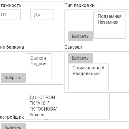
тажность
Тип парковки
Выбрать
ип балкона
Санузел
Выбрать
Выбрать
астройщик
Выбрать