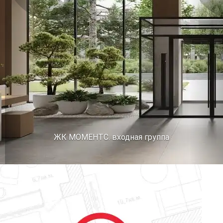
Предыдущее
Сл
ЖК МОМЕНТС. входная группа