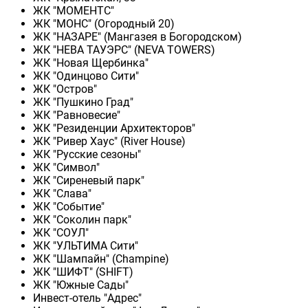
ЖК "МОМЕНТС"
ЖК "МОНС" (Огородный 20)
ЖК "НАЗАРЕ" (Мангазея в Богородском)
ЖК "НЕВА ТАУЭРС" (NEVA TOWERS)
ЖК "Новая Щербинка"
ЖК "Одинцово Сити"
ЖК "Остров"
ЖК "Пушкино Град"
ЖК "Равновесие"
ЖК "Резиденции Архитекторов"
ЖК "Ривер Хаус" (River Нouse)
ЖК "Русские сезоны"
ЖК "Символ"
ЖК "Сиреневый парк"
ЖК "Слава"
ЖК "Событие"
ЖК "Соколин парк"
ЖК "СОУЛ"
ЖК "УЛЬТИМА Сити"
ЖК "Шампайн" (Champine)
ЖК "ШИФТ" (SHIFT)
ЖК "Южные Сады"
Инвест-отель "Адрес"