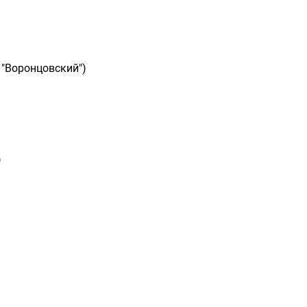
 "Воронцовский")
)