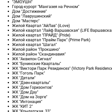
"ЭМОУШН"
Город-курорт "Мангазея на Речном"
Дом "Достижение"
Дом "Лаврушинский"
Дом "Мастерс"
Жилой Квартал "АйЛав" (iLove)
Жилой квартал "Лайф Варшавская" (LIFE Варшавска
Жилой квартал "ПРАЙД" (Pride)
Жилой квартал "Прайм Парк" (Prime Park)
Жилой квартал "Шагал"
Жилой район "Прокшино"
Жилой район "Скандинавия"
ЖК "Аквилон Сигнал"
ЖК "Бунинские Кварталы"
ЖК "Виктори Парк Резиденсез" (Victory Park Residenc
ЖК "Гоголь Парк"
ЖК "Детали"
ЖК "Дзен-кварталы"
ЖК "Дом Горизонтов"
ЖК "Дом Дау"
ЖК "Дом на Зорге"
ЖК "Интонация"
ЖК "КИТ 2"
ЖК "Крылатская, 33"