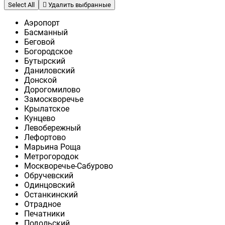
Select All
Удалить выбранные
Аэропорт
Басманный
Беговой
Богородское
Бутырский
Даниловский
Донской
Дорогомилово
Замоскворечье
Крылатское
Кунцево
Левобережный
Лефортово
Марьина Роща
Метрогородок
Москворечье-Сабурово
Обручевский
Одинцовский
Останкинский
Отрадное
Печатники
Подольский