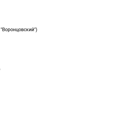
 "Воронцовский")
)