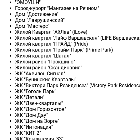
"ЭМОУШН"
Город-курорт "Мангазея на Речном"
Дом "Достижение"
Дом "Лаврушинский"
Дом "Мастерс"
Жилой Квартал "АйЛав" (iLove)
Жилой квартал "Лайф Варшавская" (LIFE Варшавска
Жилой квартал "ПРАЙД" (Pride)
Жилой квартал "Прайм Парк" (Prime Park)
Жилой квартал "Шагал"
Жилой район "Прокшино"
Жилой район "Скандинавия"
ЖК "Аквилон Сигнал"
ЖК "Бунинские Кварталы"
ЖК "Виктори Парк Резиденсез" (Victory Park Residenc
ЖК "Гоголь Парк"
ЖК "Детали"
ЖК "Дзен-кварталы"
ЖК "Дом Горизонтов"
ЖК "Дом Дау"
ЖК "Дом на Зорге"
ЖК "Интонация"
ЖК "КИТ 2"
ЖК "Крылатская, 33"