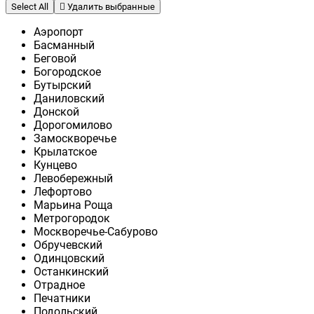
Select All
Удалить выбранные
Аэропорт
Басманный
Беговой
Богородское
Бутырский
Даниловский
Донской
Дорогомилово
Замоскворечье
Крылатское
Кунцево
Левобережный
Лефортово
Марьина Роща
Метрогородок
Москворечье-Сабурово
Обручевский
Одинцовский
Останкинский
Отрадное
Печатники
Подольский