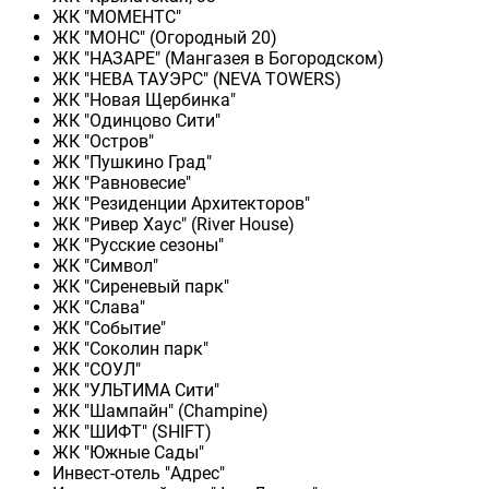
ЖК "МОМЕНТС"
ЖК "МОНС" (Огородный 20)
ЖК "НАЗАРЕ" (Мангазея в Богородском)
ЖК "НЕВА ТАУЭРС" (NEVA TOWERS)
ЖК "Новая Щербинка"
ЖК "Одинцово Сити"
ЖК "Остров"
ЖК "Пушкино Град"
ЖК "Равновесие"
ЖК "Резиденции Архитекторов"
ЖК "Ривер Хаус" (River Нouse)
ЖК "Русские сезоны"
ЖК "Символ"
ЖК "Сиреневый парк"
ЖК "Слава"
ЖК "Событие"
ЖК "Соколин парк"
ЖК "СОУЛ"
ЖК "УЛЬТИМА Сити"
ЖК "Шампайн" (Champine)
ЖК "ШИФТ" (SHIFT)
ЖК "Южные Сады"
Инвест-отель "Адрес"