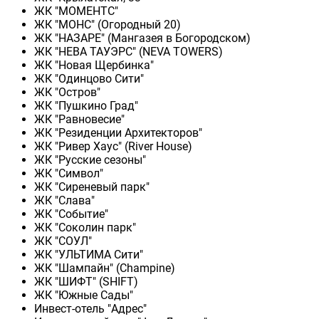
ЖК "МОМЕНТС"
ЖК "МОНС" (Огородный 20)
ЖК "НАЗАРЕ" (Мангазея в Богородском)
ЖК "НЕВА ТАУЭРС" (NEVA TOWERS)
ЖК "Новая Щербинка"
ЖК "Одинцово Сити"
ЖК "Остров"
ЖК "Пушкино Град"
ЖК "Равновесие"
ЖК "Резиденции Архитекторов"
ЖК "Ривер Хаус" (River Нouse)
ЖК "Русские сезоны"
ЖК "Символ"
ЖК "Сиреневый парк"
ЖК "Слава"
ЖК "Событие"
ЖК "Соколин парк"
ЖК "СОУЛ"
ЖК "УЛЬТИМА Сити"
ЖК "Шампайн" (Champine)
ЖК "ШИФТ" (SHIFT)
ЖК "Южные Сады"
Инвест-отель "Адрес"