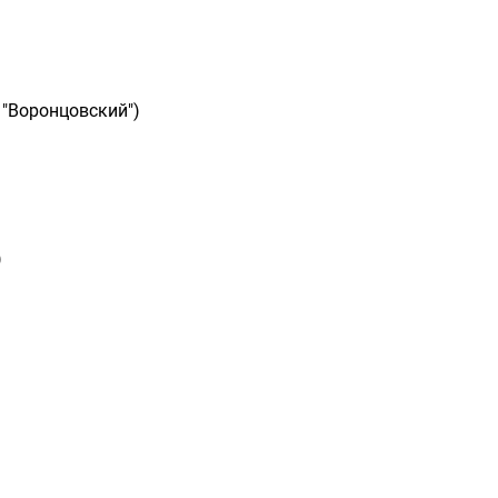
 "Воронцовский")
)