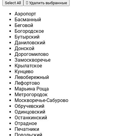
Select All
Удалить выбранные
Аэропорт
Басманный
Беговой
Богородское
Бутырский
Даниловский
Донской
Дорогомилово
Замоскворечье
Крылатское
Кунцево
Левобережный
Лефортово
Марьина Роща
Метрогородок
Москворечье-Сабурово
Обручевский
Одинцовский
Останкинский
Отрадное
Печатники
Подольский