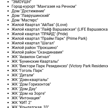
"ЭМОУШН"
Город-курорт "Мангазея на Речном"
Дом "Достижение"
Дом "Лаврушинский"
Дом "Мастерс"
Жилой Квартал "АйЛав" (iLove)
Жилой квартал "Лайф Варшавская" (LIFE Варшавска
Жилой квартал "ПРАЙД" (Pride)
Жилой квартал "Прайм Парк" (Prime Park)
Жилой квартал "Шагал"
Жилой район "Прокшино"
Жилой район "Скандинавия"
ЖК "Аквилон Сигнал"
ЖК "Бунинские Кварталы"
ЖК "Виктори Парк Резиденсез" (Victory Park Residenc
ЖК "Гоголь Парк"
ЖК "Детали"
ЖК "Дзен-кварталы"
ЖК "Дом Горизонтов"
ЖК "Дом Дау"
ЖК "Дом на Зорге"
ЖК "Интонация"
ЖК "КИТ 2"
ЖК "Крылатская, 33"