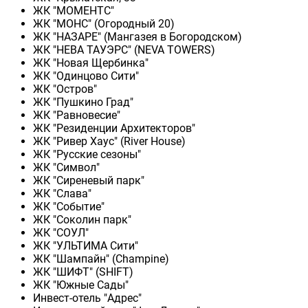
ЖК "МОМЕНТС"
ЖК "МОНС" (Огородный 20)
ЖК "НАЗАРЕ" (Мангазея в Богородском)
ЖК "НЕВА ТАУЭРС" (NEVA TOWERS)
ЖК "Новая Щербинка"
ЖК "Одинцово Сити"
ЖК "Остров"
ЖК "Пушкино Град"
ЖК "Равновесие"
ЖК "Резиденции Архитекторов"
ЖК "Ривер Хаус" (River Нouse)
ЖК "Русские сезоны"
ЖК "Символ"
ЖК "Сиреневый парк"
ЖК "Слава"
ЖК "Событие"
ЖК "Соколин парк"
ЖК "СОУЛ"
ЖК "УЛЬТИМА Сити"
ЖК "Шампайн" (Champine)
ЖК "ШИФТ" (SHIFT)
ЖК "Южные Сады"
Инвест-отель "Адрес"