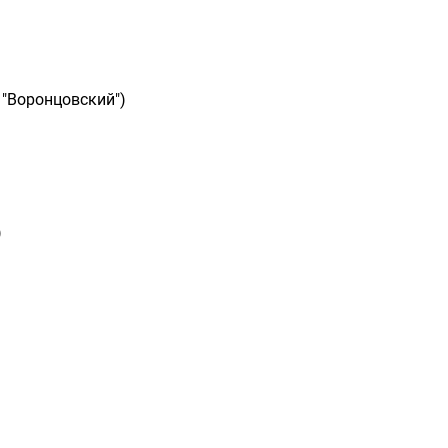
 "Воронцовский")
)