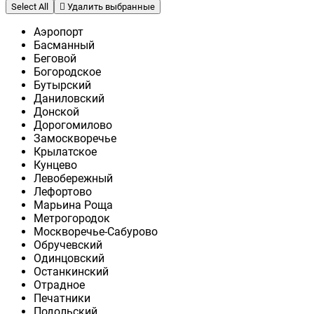
Select All
Удалить выбранные
Аэропорт
Басманный
Беговой
Богородское
Бутырский
Даниловский
Донской
Дорогомилово
Замоскворечье
Крылатское
Кунцево
Левобережный
Лефортово
Марьина Роща
Метрогородок
Москворечье-Сабурово
Обручевский
Одинцовский
Останкинский
Отрадное
Печатники
Подольский