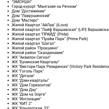
"ЭМОУШН"
Город-курорт "Мангазея на Речном"
Дом "Достижение"
Дом "Лаврушинский"
Дом "Мастерс"
Жилой Квартал "АйЛав" (iLove)
Жилой квартал "Лайф Варшавская" (LIFE Варшавска
Жилой квартал "ПРАЙД" (Pride)
Жилой квартал "Прайм Парк" (Prime Park)
Жилой квартал "Шагал"
Жилой район "Прокшино"
Жилой район "Скандинавия"
ЖК "Аквилон Сигнал"
ЖК "Бунинские Кварталы"
ЖК "Виктори Парк Резиденсез" (Victory Park Residenc
ЖК "Гоголь Парк"
ЖК "Детали"
ЖК "Дзен-кварталы"
ЖК "Дом Горизонтов"
ЖК "Дом Дау"
ЖК "Дом на Зорге"
ЖК "Интонация"
ЖК "КИТ 2"
ЖК "Крылатская, 33"