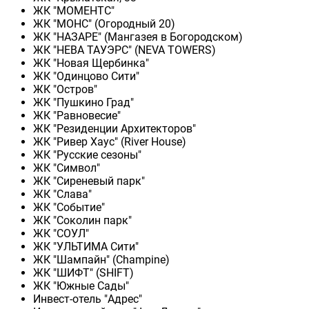
ЖК "МОМЕНТС"
ЖК "МОНС" (Огородный 20)
ЖК "НАЗАРЕ" (Мангазея в Богородском)
ЖК "НЕВА ТАУЭРС" (NEVA TOWERS)
ЖК "Новая Щербинка"
ЖК "Одинцово Сити"
ЖК "Остров"
ЖК "Пушкино Град"
ЖК "Равновесие"
ЖК "Резиденции Архитекторов"
ЖК "Ривер Хаус" (River Нouse)
ЖК "Русские сезоны"
ЖК "Символ"
ЖК "Сиреневый парк"
ЖК "Слава"
ЖК "Событие"
ЖК "Соколин парк"
ЖК "СОУЛ"
ЖК "УЛЬТИМА Сити"
ЖК "Шампайн" (Champine)
ЖК "ШИФТ" (SHIFT)
ЖК "Южные Сады"
Инвест-отель "Адрес"