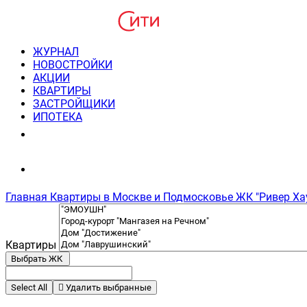
ЖУРНАЛ
НОВОСТРОЙКИ
АКЦИИ
КВАРТИРЫ
ЗАСТРОЙЩИКИ
ИПОТЕКА
8(495) 220-3043
Консультация пн-пт 9-21
Главная
Квартиры в Москве и Подмосковье
ЖК "Ривер Хау
Квартиры
Выбрать ЖК
Select All
Удалить выбранные