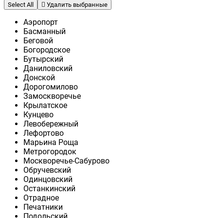
Select All
Удалить выбранные
Аэропорт
Басманный
Беговой
Богородское
Бутырский
Даниловский
Донской
Дорогомилово
Замоскворечье
Крылатское
Кунцево
Левобережный
Лефортово
Марьина Роща
Метрогородок
Москворечье-Сабурово
Обручевский
Одинцовский
Останкинский
Отрадное
Печатники
Подольский