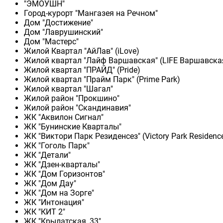
"ЭМОУШН"
Город-курорт "Мангазея на Речном"
Дом "Достижение"
Дом "Лаврушинский"
Дом "Мастерс"
Жилой Квартал "АйЛав" (iLove)
Жилой квартал "Лайф Варшавская" (LIFE Варшавска
Жилой квартал "ПРАЙД" (Pride)
Жилой квартал "Прайм Парк" (Prime Park)
Жилой квартал "Шагал"
Жилой район "Прокшино"
Жилой район "Скандинавия"
ЖК "Аквилон Сигнал"
ЖК "Бунинские Кварталы"
ЖК "Виктори Парк Резиденсез" (Victory Park Residenc
ЖК "Гоголь Парк"
ЖК "Детали"
ЖК "Дзен-кварталы"
ЖК "Дом Горизонтов"
ЖК "Дом Дау"
ЖК "Дом на Зорге"
ЖК "Интонация"
ЖК "КИТ 2"
ЖК "Крылатская, 33"