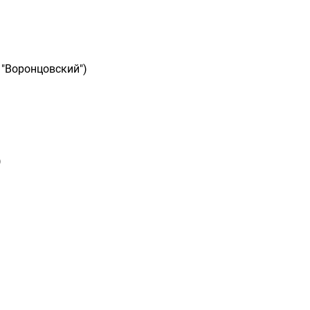
 "Воронцовский")
)