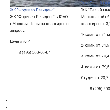
ЖК "Белый мыс
ЖК "Форивер Резиденс"
ЖК "Белый мыс
ЖК "Форивер Резиденс" в ЮАО
Московской об
г.Москвы. Цены на квартиры: по
квартиры от 3,
запросу.
1-комн.
от 31 м
Цена
от
0 ₽
2-комн.
от 34,6
8 (495) 500-00-04
3-комн.
от 70,4
4-комн.
от 79,5
Студия
от 20,7 
8 (495) 50