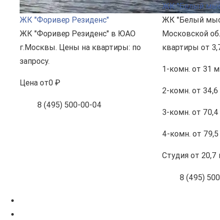
ЖК "Белый мыс
ЖК "Форивер Резиденс"
ЖК "Белый мыс
ЖК "Форивер Резиденс" в ЮАО
Московской об
г.Москвы. Цены на квартиры: по
квартиры от 3,
запросу.
1-комн.
от 31 м
Цена
от
0 ₽
2-комн.
от 34,6
8 (495) 500-00-04
3-комн.
от 70,4
4-комн.
от 79,5
Студия
от 20,7 
8 (495) 50