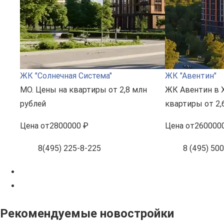
ЖК "Солнечная Система"
ЖК "Авентин"
МО. Цены на квартиры от 2,8 млн
ЖК Авентин в 
рублей
квартиры от 2,
Цена
от
2800000 ₽
Цена
от
260000
8(495) 225-8-225
8 (495) 50
Рекомендуемые новостройки