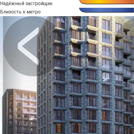
Надёжный застройщик
Близость к метро
Предыдущее
Сл