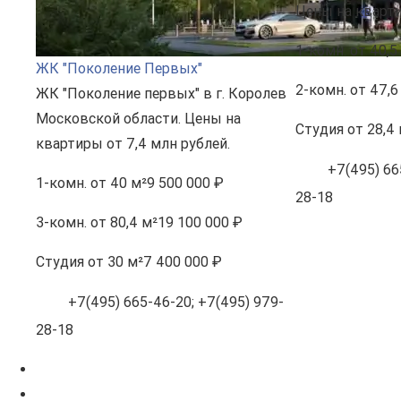
Цены на кварти
1-комн.
от 40,5
ЖК "Поколение Первых"
2-комн.
от 47,6
ЖК "Поколение первых" в г. Королев
Московской области. Цены на
Студия
от 28,4 
квартиры от 7,4 млн рублей.
+7(495) 66
1-комн.
от 40 м²
9 500 000 ₽
28-18
3-комн.
от 80,4 м²
19 100 000 ₽
Студия
от 30 м²
7 400 000 ₽
+7(495) 665-46-20; +7(495) 979-
28-18