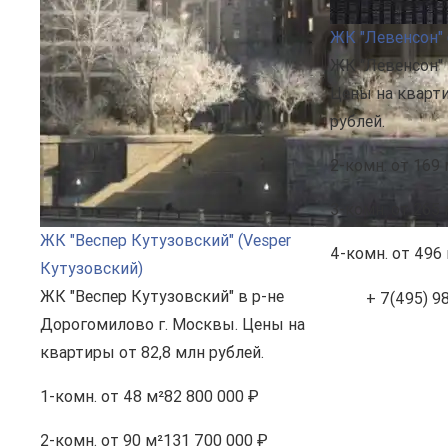
ЖК "Левенсон" 
ЖК "Левенсон" 
Цены на кварти
рублей.
2-комн.
от 169 
3-комн.
от 265 
ЖК "Веспер Кутузовский" (Vesper
4-комн.
от 496 
Кутузовский)
ЖК "Веспер Кутузовский" в р-не
+ 7(495) 9
Дорогомилово г. Москвы. Цены на
квартиры от 82,8 млн рублей.
1-комн.
от 48 м²
82 800 000 ₽
2-комн.
от 90 м²
131 700 000 ₽