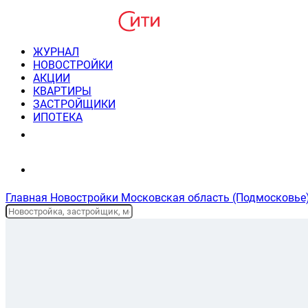
ЖУРНАЛ
НОВОСТРОЙКИ
АКЦИИ
КВАРТИРЫ
ЗАСТРОЙЩИКИ
ИПОТЕКА
8(495) 220-3043
Консультация пн-пт 9-21
Главная
Новостройки
Московская область (Подмосковье
Планировки и цены
На карте
Описание жк
Ипотека
Новостройки Подмосковья