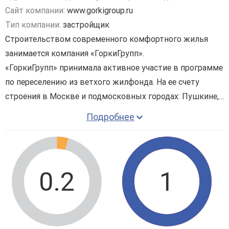
Сайт компании:
www.gorkigroup.ru
Тип компании:
застройщик
Строительством современного комфортного жилья
занимается компания «ГоркиГрупп».
«ГоркиГрупп» принимала активное участие в программе
по переселению из ветхого жилфонда. На ее счету
строения в Москве и подмосковных городах: Пушкине,
Реутове, Балашихе и многих других.
Подробнее
В настоящее время компания задействована в
масштабном проекте г. Подольска. В одном из
микрорайонов города рекордными темпами возводятся
три многоэтажки. Максимальная высота строений
ЖК
0.2
1
«Плещеево»
17 этажей. Более 38 тыс. кв.м составит
общая площадь жилья (и это только первая очередь).
Дома не останутся «одинокими». В непосредственной
близости появятся объекты инфраструктуры,