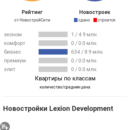
метро Лермонтовский проспект. Отзывы о работе
компании и реализованных нею квартирах говорят о
Рейтинг
Новостроек
надежности сотрудничества.
от НовостройСити
сдано
строится
эконом
1
/
4.9
млн.
Строящиеся новостройки:
ЖК "Румянцево Парк"
комфорт
0
/
0.0
млн.
Сданные новостройки:
ЖК "Некрасовка-Парк"
бизнес
634
/
8.9
млн.
премиум
0
/
0.0
млн.
элит
0
/
0.0
млн.
Квартиры по классам
количество/средняя цена
Новостройки Lexion Development