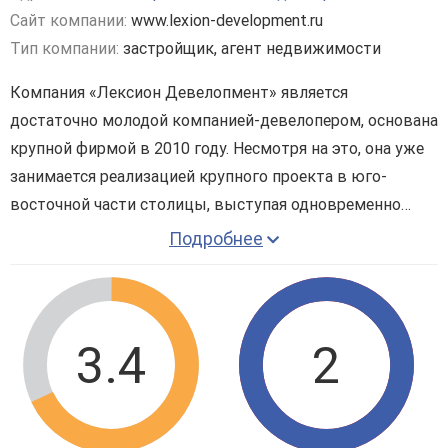
Сайт компании:
www.lexion-development.ru
Тип компании:
застройщик, агент недвижимости
Компания «Лексион Девелопмент» является
достаточно молодой компанией-девелопером, основана
крупной фирмой в 2010 году. Несмотря на это, она уже
занимается реализацией крупного проекта в юго-
восточной части столицы, выступая одновременно
застройщиком и инвестором.
Подробнее
Деятельность девелоперской компании основана на
реализации проектов больших масштабов сферы
застроек жилого и коммерческого назначения. Именно
они способствуют развитию нового направления, в
3.4
2
котором будет происходить развитие рынка
недвижимости. В числе новостроек, возведенных
компанией, известен
ЖК «Некрасовка-Парк»
рядом с