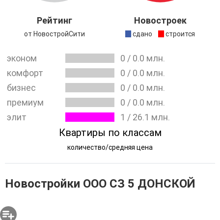
работ, которая достигается за счёт слаженной работы
всей команды, а также применения эффективных
Рейтинг
Новостроек
технологий строительства.
от НовостройСити
сдано
строится
эконом
0
/
0.0
млн.
комфорт
0
/
0.0
млн.
бизнес
0
/
0.0
млн.
премиум
0
/
0.0
млн.
элит
1
/
26.1
млн.
Квартиры по классам
количество/средняя цена
Новостройки ООО СЗ 5 ДОНСКОЙ