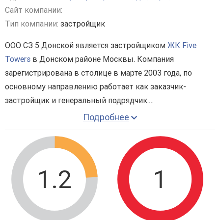
Сайт компании:
Тип компании:
застройщик
ООО СЗ 5 Донской является застройщиком
ЖК Five
Towers
в Донском районе Москвы. Компания
зарегистрирована в столице в марте 2003 года, по
основному направлению работает как заказчик-
застройщик и генеральный подрядчик.
Текущий проект застройщика – премиальный
Подробнее
небоскрёб высотой 75 этажей на Ленинском проспекте.
Всего сдадут 596 квартир, включая эксклюзивные
форматы с террасами, каминами, а также пентхаусы на
последних этажах. Реализацию проекта компания
1.2
1
начала после 2021 г, когда предыдущий застройщик
приостановил свою деятельность. Сегодня компания "5
Донской" показывает высокую скорость выполнения