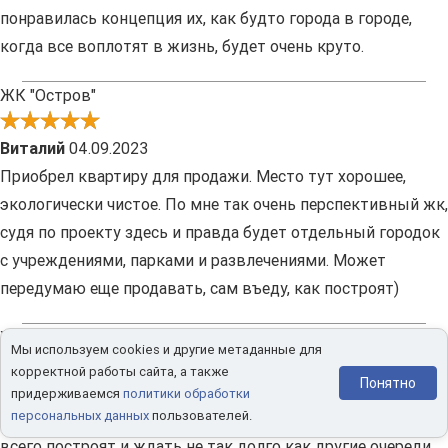
понравилась концепция их, как будто города в городе,
когда все воплотят в жизнь, будет очень круто.
ЖК "Остров"
Виталий
04.09.2023
Приобрел квартиру для продажи. Место тут хорошее,
экологически чистое. По мне так очень перспективный жк,
судя по проекту здесь и правда будет отдельный городок
с учреждениями, парками и развлечениями. Может
передумаю еще продавать, сам въеду, как построят)
ЖК "Остров"
Мы используем cookies и другие метаданные для
корректной работы сайта, а также
Понятно
Даша
29.08.2023
придерживаемся
политики обработки
персональных данных
пользователей.
У нас квартира в первом Острове. Радует, что его быстрее
всего построят и ждать не так долго как другие очереди.