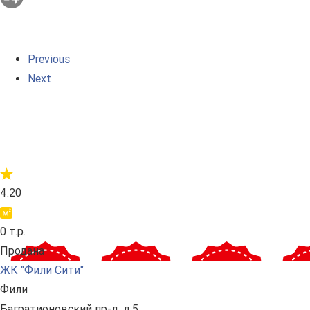
Previous
Next
4.20
0 т.р.
Продана
ЖК "Фили Сити"
Фили
Багратионовский пр-д, д.5