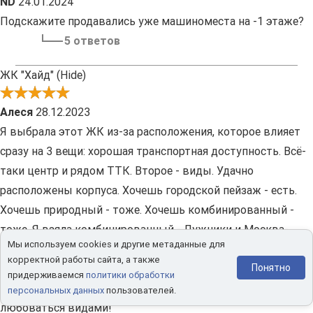
ND
24.01.2024
Подскажите продавались уже машиноместа на -1 этаже?
5 ответов
ЖК "Хайд" (Hide)
Алеся
28.12.2023
Я выбрала этот ЖК из-за расположения, которое влияет
сразу на 3 вещи: хорошая транспортная доступность. Всё-
таки центр и рядом ТТК. Второе - виды. Удачно
расположены корпуса. Хочешь городской пейзаж - есть.
Хочешь природный - тоже. Хочешь комбинированный -
тоже. Я взяла комбинированный - Лужники и Москва-
Мы используем cookies и другие метаданные для
река. Третий момент - само по себе место. Там рядом
корректной работы сайта, а также
нигде ничего не построишь, и не получится, что один ЖК
Понятно
придерживаемся
политики обработки
окна в окна с другим. Жду заселения! Хочу уже скорее
персональных данных
пользователей.
любоваться видами!