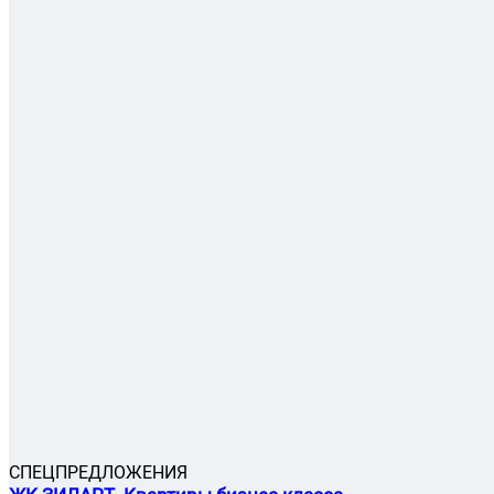
486
Цена за м², тыс.
Жилой квартал "Шагал"
Технопарк
ул. Автозаводская, вл. 23
Бизнес. Монолитный. Без отделки. Подземная парковка.
Группа Эталон
Срок сдачи: 1 -13 (1оч.), 5,6 (2оч.) (cдан) ...
Студия
от 22,5 м²
17 883 860 ₽
1-к.
от 28,2 м²
21 130 050 ₽
2-к.
от 43,3 м²
28 326 823 ₽
3-к.
от 61,4 м²
35 561 308 ₽
4-к.
от 75,0 м²
47 707 745 ₽
+7(495) 220-30-43
СПЕЦПРЕДЛОЖЕНИЯ