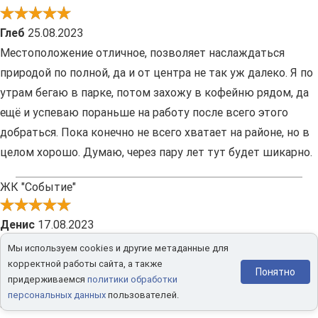
Глеб
25.08.2023
Местоположение отличное, позволяет наслаждаться
природой по полной, да и от центра не так уж далеко. Я по
утрам бегаю в парке, потом захожу в кофейню рядом, да
ещё и успеваю пораньше на работу после всего этого
добраться. Пока конечно не всего хватает на районе, но в
целом хорошо. Думаю, через пару лет тут будет шикарно.
ЖК "Событие"
Денис
17.08.2023
Хорошо продумано расположение очередей - сданным
Мы используем cookies и другие метаданные для
корпусам строящиеся мешать совсем не будут. Мы в
корректной работы сайта, а также
Понятно
придерживаемся
политики обработки
первой очереди к ремонту приступили, и думаем, как
персональных данных
пользователей.
закончим - сразу заедем, очень уж удобно тут)