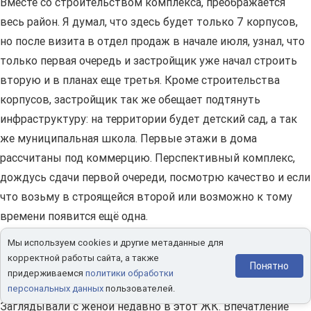
Вместе со строительством комплекса, преображается
весь район. Я думал, что здесь будет только 7 корпусов,
но после визита в отдел продаж в начале июля, узнал, что
только первая очередь и застройщик уже начал строить
вторую и в планах еще третья. Кроме строительства
корпусов, застройщик так же обещает подтянуть
инфраструктуру: на территории будет детский сад, а так
же муниципальная школа. Первые этажи в дома
рассчитаны под коммерцию. Перспективный комплекс,
дождусь сдачи первой очереди, посмотрю качество и если
что возьму в строящейся второй или возможно к тому
времени появится ещё одна.
Мы используем cookies и другие метаданные для
ЖК "Метрополия"
корректной работы сайта, а также
Понятно
придерживаемся
политики обработки
Vlad Gusev
08.07.2020
персональных данных
пользователей.
Заглядывали с женой недавно в этот ЖК. Впечатление