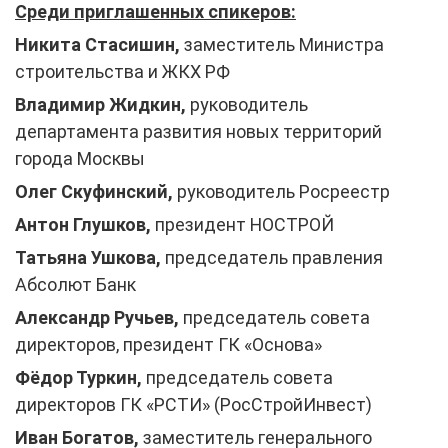
Среди приглашенных спикеров:
Никита Стасишин,
заместитель Министра
строительства и ЖКХ РФ
Владимир Жидкин,
руководитель
департамента развития новых территорий
города Москвы
Олег Скуфинский,
руководитель Росреестр
Антон Глушков,
президент НОСТРОЙ
Татьяна Ушкова,
председатель правления
Абсолют Банк
Александр Ручьев,
председатель совета
директоров, президент ГК «Основа»
Фёдор Туркин,
председатель совета
директоров ГК «РСТИ» (РосСтройИнвест)
Иван Богатов,
заместитель генерального